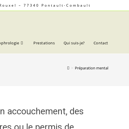
 Rouxel – 77340 Pontault-Combault
ophrologie
Prestations
Qui suis-je?
Contact
>
Préparation mental
un accouchement, des
res ou le permis de